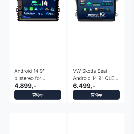
Android 14 9"
VW Skoda Seat
bilstereo for
Android 14 9" QLED
Volkswagen 2018-
4.899,-
8GB+256GB 4G
6.499,-
22 med 4G og ...
DAB+ DSP
Kjøp
Kjøp