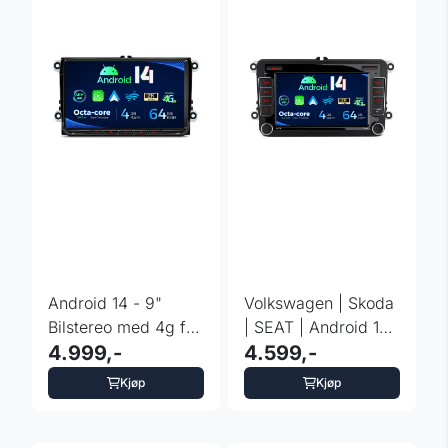
Android 14 - 9"
Volkswagen | Skoda
Bilstereo med 4g for
| SEAT | Android 14 |
VW - Skoda - Seat
4.999,-
Octa Core | 4G
4.599,-
Kjøp
Kjøp