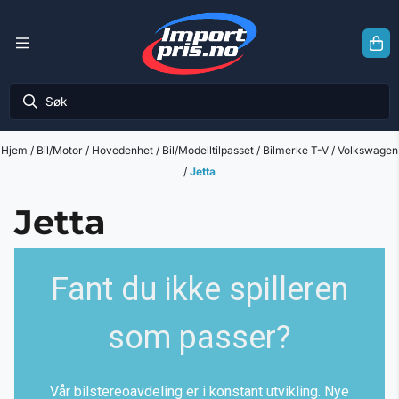
Hopp til innhold
Hjem
/
Bil/Motor
/
Hovedenhet
/
Bil/Modelltilpasset
/
Bilmerke T-V
/
Volkswagen
/
Jetta
Jetta
Fant du ikke spilleren
som passer?
Vår bilstereoavdeling er i konstant utvikling. Nye