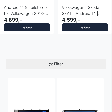
Android 14 9" bilstereo
Volkswagen | Skoda |
for Volkswagen 2018-22
SEAT | Android 14 |
med 4G og ...
4.899,-
Octa Core | 4G
4.599,-
Kjøp
Kjøp
Filter