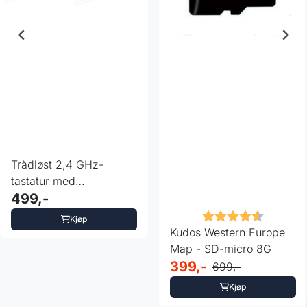
Trådløst 2,4 GHz-
tastatur med
berøringsplate for PC /
499,-
Pad / ...
Karakter:
4.3 av 5
Kjøp
Kudos Western Europe
Map - SD-micro 8G
399,-
699,-
Kjøp