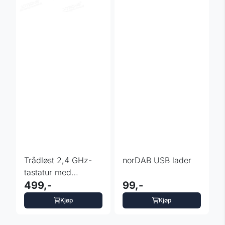
Trådløst 2,4 GHz-
norDAB USB lader
tastatur med
berøringsplate for
499,-
99,-
PC / Pad / ...
Kjøp
Kjøp