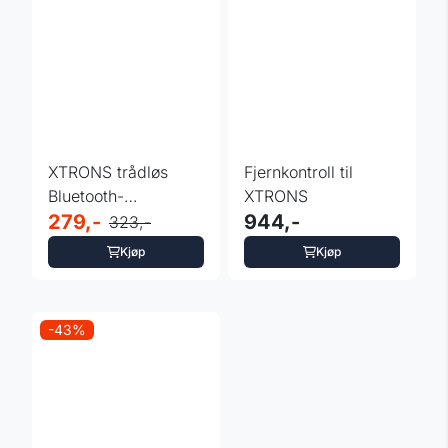
XTRONS trådløs
Fjernkontroll til
Bluetooth-
XTRONS
hodetelefon
279,-
944,-
323,-
Kjøp
Kjøp
-43%