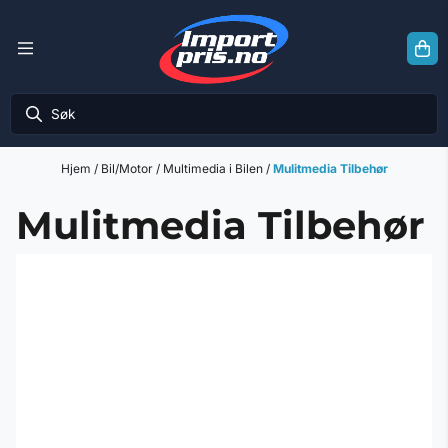
Hopp til innhold
Hjem
/
Bil/Motor
/
Multimedia i Bilen
/
Mulitmedia Tilbehør
Mulitmedia Tilbehør