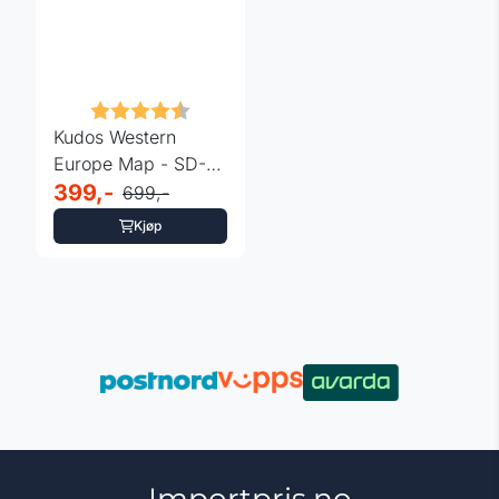
Karakter:
4.3 av 5 mulige
Kudos Western
Europe Map - SD-
micro 8G
399,-
699,-
Kjøp
Importpris.no