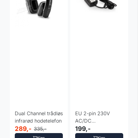
Dual Channel trådløs
EU 2-pin 230V
infrarød hodetelefon
AC/DC
289,-
strømadapterplugg
199,-
335,-
1A 12V
Kjøp
Kjøp