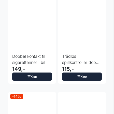
Dobbel kontakt til
Trådløs
sigarettenner i bil
spillkontroller dobbel
149,-
kanal til Xtrons
115,-
enheter
Kjøp
Kjøp
-14%