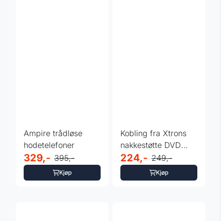
Ampire trådløse
Kobling fra Xtrons
hodetelefoner
nakkestøtte DVD
329,-
spiller til ...
224,-
395,-
249,-
Kjøp
Kjøp