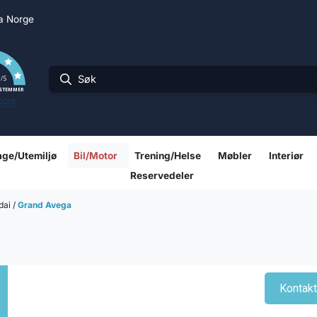
ra Norge
0
/5
 STEMMER
ge/Utemiljø
Bil/Motor
Trening/Helse
Møbler
Interiør
Reservedeler
dai
/
Grand Avega
Kontak