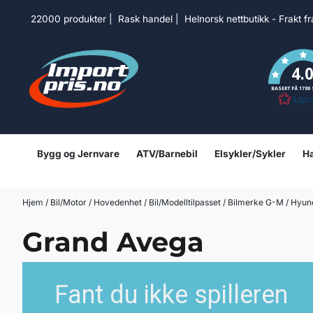
Hopp til innhold
22000 produkter | Rask handel | Helnorsk nettbutikk - Frakt f
4.
BASERT PÅ 1780
Bygg og Jernvare
ATV/Barnebil
Elsykler/Sykler
Ha
Hjem
/
Bil/Motor
/
Hovedenhet
/
Bil/Modelltilpasset
/
Bilmerke G-M
/
Hyun
Grand Avega
Fant du ikke spilleren