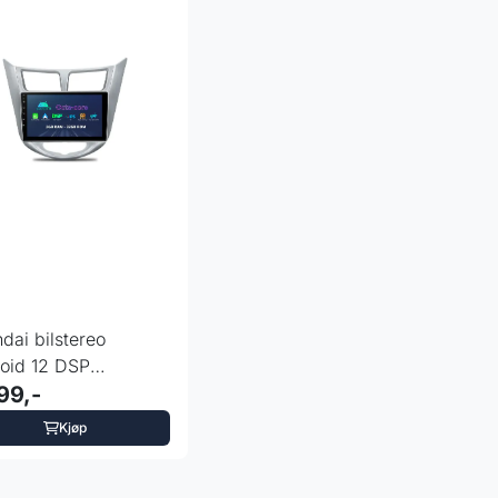
dai bilstereo
oid 12 DSP
utoPlay 9 tommer
99,-
Kjøp