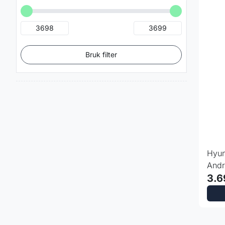
Bruk filter
Hyun
Andr
CarA
3.6