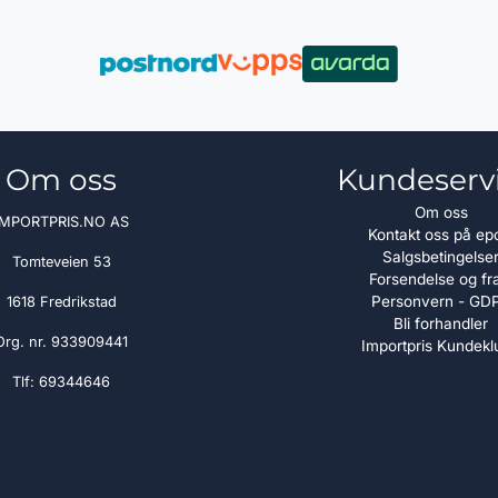
Om oss
Kundeserv
Om oss
IMPORTPRIS.NO AS
Kontakt oss på ep
Salgsbetingelse
Tomteveien 53
Forsendelse og fr
Personvern - GD
1618 Fredrikstad
Bli forhandler
Org. nr. 933909441
Importpris Kundekl
Tlf:
69344646