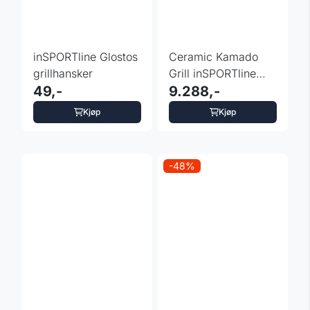
inSPORTline Glostos
Ceramic Kamado
grillhansker
Grill inSPORTline
49,-
Pyrexo 21”
9.288,-
Kjøp
Kjøp
-48%