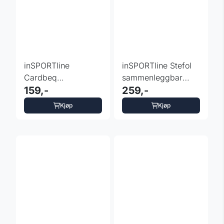
inSPORTline
inSPORTline Stefol
Cardbeq
sammenleggbar
sammenleggbar grill
159,-
vedovn
259,-
Kjøp
Kjøp