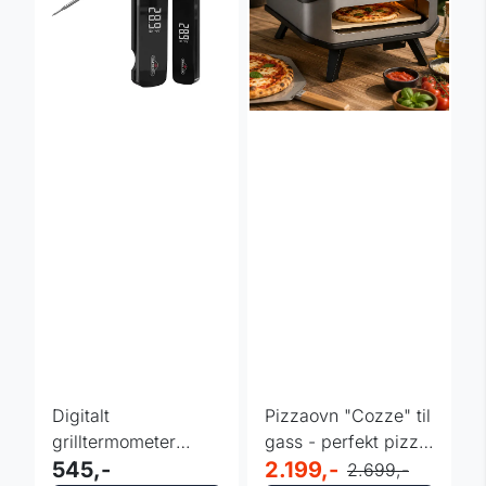
Digitalt
Pizzaovn "Cozze" til
grilltermometer
gass - perfekt pizza
Napoleon - roterbar
545,-
på 2 min
2.199,-
2.699,-