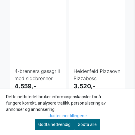
4-brenners gassgrill
Heidenfeld Pizzaovn
med sidebrenner
Pizzaboss
4.559,-
3.520,-
Kjøp
Kjøp
Dette nettstedet bruker informasjonskapsler for å
fungere korrekt, analysere trafikk, personalisering av
annonser og annonsering.
Juster innstillingene
Godta nødvendig
Godta alle