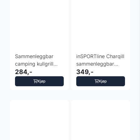
Sammenleggbar
inSPORTline Charqill
camping kullgrill
sammenleggbar
inSPORTline Lotris
284,-
turovn
349,-
Kjøp
Kjøp