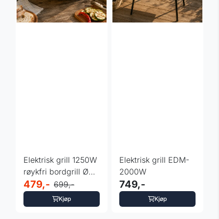
Elektrisk grill 1250W
Elektrisk grill EDM-
røykfri bordgrill Ø30
2000W
cm
479,-
749,-
699,-
Kjøp
Kjøp