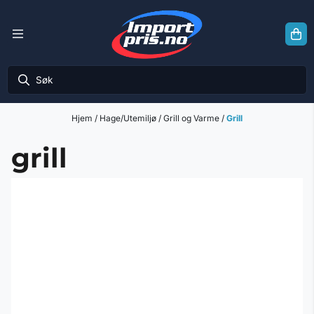
Hopp til innhold
Hjem
/
Hage/Utemiljø
/
Grill og Varme
/
Grill
grill