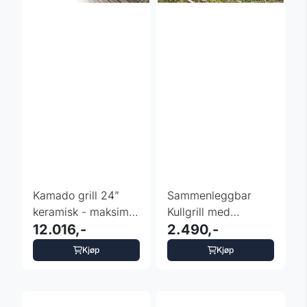
Kamado grill 24”
Sammenleggbar
keramisk - maksimal
Kullgrill med
varme
12.016,-
Grillmatter
2.490,-
InnovaGoods
Kjøp
Kjøp