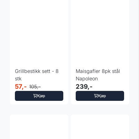
Grillbestikk sett - 8
Maisgafler 8pk stål
stk
Napoleon
57,-
239,-
105,-
Kjøp
Kjøp