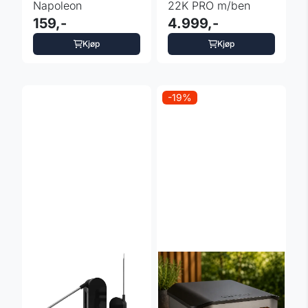
Napoleon
22K PRO m/ben
159,-
4.999,-
Kjøp
Kjøp
-19%