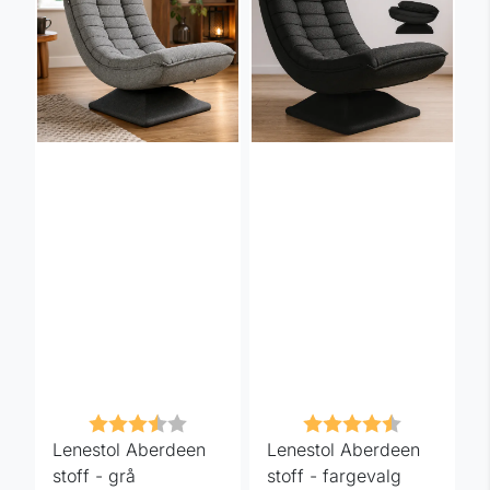
Karakter:
3.7 av 5 mulige
Karakter:
4.3 av 5 m
Lenestol Aberdeen
Lenestol Aberdeen
stoff - grå
stoff - fargevalg