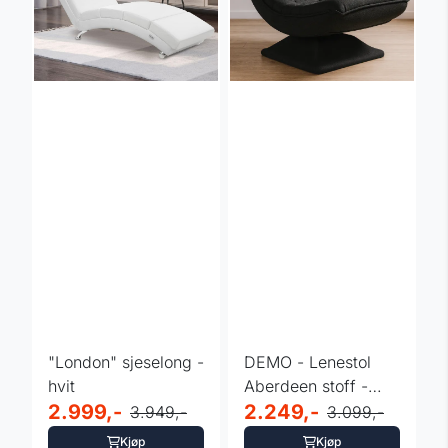
"London" sjeselong -
DEMO - Lenestol
hvit
Aberdeen stoff -
2.999,-
fargevalg
2.249,-
3.949,-
3.099,-
Kjøp
Kjøp