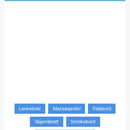
Lenestoler
Massasjestol
Sidebord
Skjermbrett
Sminkebord