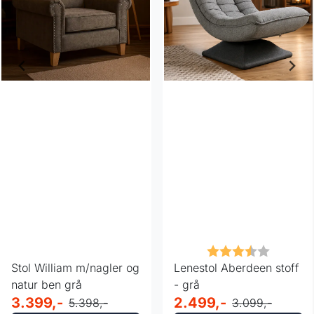
Karakter:
3.7 av 5
Stol William m/nagler og
Lenestol Aberdeen stoff
natur ben grå
- grå
3.399,-
2.499,-
5.398,-
3.099,-