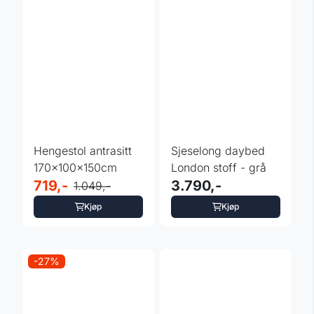
Hengestol antrasitt
Sjeselong daybed
170x100x150cm
London stoff - grå
719,-
3.790,-
1.049,-
Kjøp
Kjøp
-27%