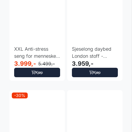
XXL Anti-stress
Sjeselong daybed
seng for mennesker
London stoff -
og dyr - beige
3.999,-
sandfarget
3.959,-
5.499,-
Kjøp
Kjøp
-30%