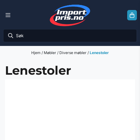
Hopp til innhold
Hjem
/
Møbler
/
Diverse møbler
/
Lenestoler
Lenestoler