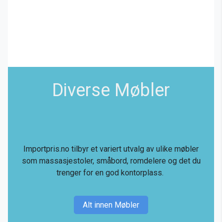
Diverse Møbler
Importpris.no tilbyr et variert utvalg av ulike møbler
som massasjestoler, småbord, romdelere og det du
trenger for en god kontorplass.
Alt innen Møbler