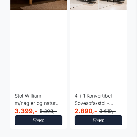
Stol William
4-i-1 Konvertibel
m/nagler og natur
Sovesofa/stol -
ben grå
3.399,-
Softfa
2.890,-
5.398,-
3.619,-
Kjøp
Kjøp