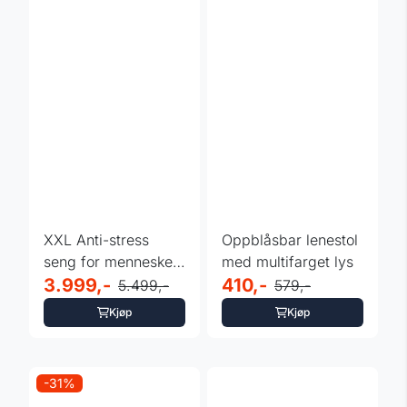
XXL Anti-stress
Oppblåsbar lenestol
seng for mennesker
med multifarget lys
og dyr - grå
3.999,-
410,-
5.499,-
579,-
Kjøp
Kjøp
-31%