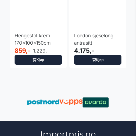
Hengestol krem
London sjeselong
170x100x150cm
antrasitt
859,-
4.175,-
1.229,-
Kjøp
Kjøp
Importpris.no