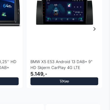
0,25'' HD
BMW X5 E53 Android 13 DAB+ 9"
DAB+
HD Skjerm CarPlay 4G LTE
5.149,-
Kjøp