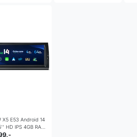
X5 E53 Android 14
5'' HD IPS 4GB RAM
B ROM DAB+
99,-