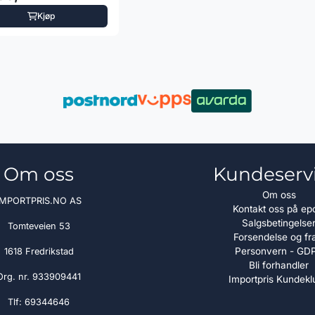
Kjøp
Om oss
Kundeserv
Om oss
IMPORTPRIS.NO AS
Kontakt oss på ep
Salgsbetingelse
Tomteveien 53
Forsendelse og fr
Personvern - GD
1618 Fredrikstad
Bli forhandler
Org. nr. 933909441
Importpris Kundekl
Tlf:
69344646