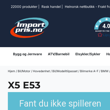
Hopp til innhold
22000 produkter | Rask handel | Helnorsk nettbutikk - Frakt f
4.
BASERT PÅ 1780
Bygg og Jernvare
ATV/Barnebil
Elsykler/Sykler
Ha
Hjem
/
Bil/Motor
/
Hovedenhet
/
Bil/Modelltilpasset
/
Bilmerke A-F
/
BMW
X5 E53
Fant du ikke spilleren