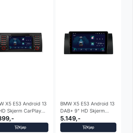
W X5 E53 Android 13
BMW X5 E53 Android 13
HD Skjerm CarPlay
DAB+ 9" HD Skjerm
 LTE DAB+
399,-
CarPlay 4G LTE
5.149,-
Kjøp
Kjøp