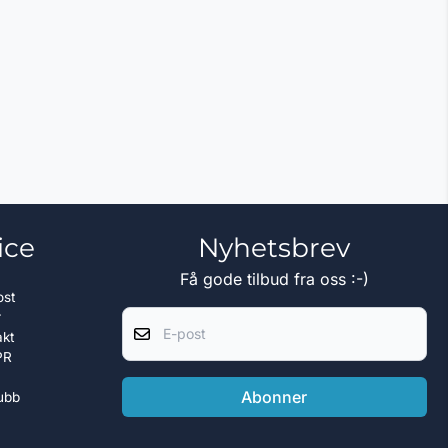
ice
Nyhetsbrev
Få gode tilbud fra oss :-)
ost
E-post
r
akt
PR
Abonner
ubb