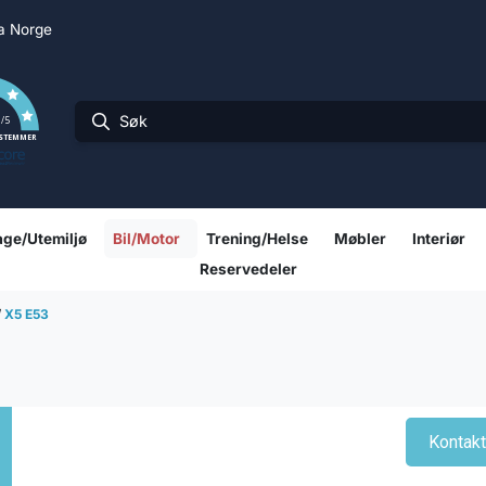
ra Norge
0
/5
 STEMMER
ge/Utemiljø
Bil/Motor
Trening/Helse
Møbler
Interiør
Reservedeler
/
X5 E53
Kontak