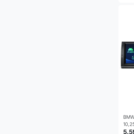
BMW 
10,2
64G
5.5