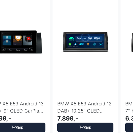
X5 E53 Android 13
BMW X5 E53 Android 12
BM
 9" QLED CarPlay
DAB+ 10.25" QLED
7" 
LTE HDMI
99,-
CarPlay 4G LTE
7.899,-
4G
6.
Kjøp
Kjøp