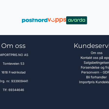
Om oss
Kundeserv
Om oss
IMPORTPRIS.NO AS
Kontakt oss på ep
Salgsbetingelse
Tomteveien 53
Forsendelse og fr
Personvern - GD
1618 Fredrikstad
Bli forhandler
Org. nr. 933909441
Importpris Kundekl
Tlf:
69344646