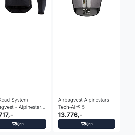
Road System
Airbagvest Alpinestars
agvest - Alpinestars
Tech-Air® 5
-Air®
717,-
13.776,-
Kjøp
Kjøp