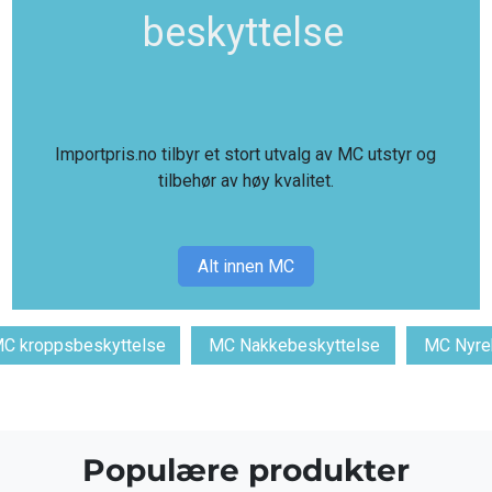
beskyttelse
Importpris.no tilbyr et stort utvalg av MC utstyr og
tilbehør av høy kvalitet.
Alt innen MC
C kroppsbeskyttelse
MC Nakkebeskyttelse
MC Nyreb
Populære produkter