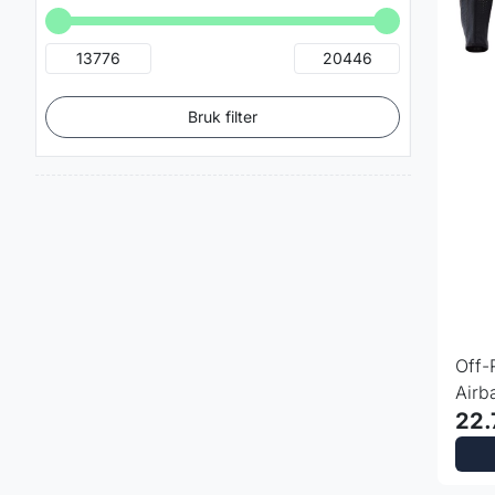
Bruk filter
Off-
Airb
Tech
22.