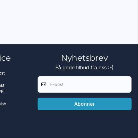
ice
Nyhetsbrev
Få gode tilbud fra oss :-)
ost
E-post
r
akt
PR
Abonner
ubb