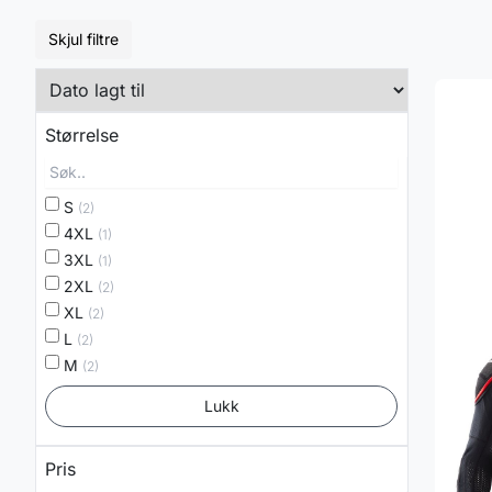
Skjul filtre
Størrelse
S
(2)
4XL
(1)
3XL
(1)
2XL
(2)
XL
(2)
L
(2)
M
(2)
Lukk
Pris