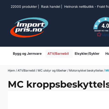
Hopp til innhold
22000 produkter | Rask handel | Helnorsk nettbutikk - Frakt f
4.
BASERT PÅ 1780
Bygg og Jernvare
ATV/Barnebil
Elsykler/Sykler
Ha
Hjem
/
ATV/Barnebil
/
MC utstyr og tilbehør
/
Motorsykkel beskyttelse
/
MC
MC kroppsbeskyttel