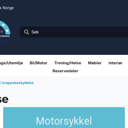
ra Norge
0
/5
 STEMMER
ge/Utemiljø
Bil/Motor
Trening/Helse
Møbler
Interiør
Reservedeler
 kroppsbeskyttelse
se
Motorsykkel