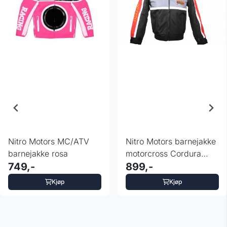
Nitro Motors MC/ATV
Nitro Motors barnejakke
barnejakke rosa
motorcross Cordura
749,-
racing rød
899,-
Kjøp
Kjøp