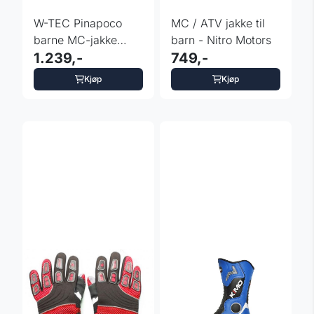
W-TEC Pinapoco
MC / ATV jakke til
barne MC-jakke
barn - Nitro Motors
justerbar Sort/Fluo
1.239,-
749,-
Kjøp
Kjøp