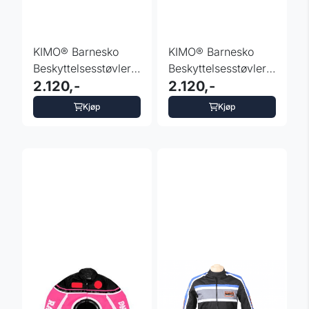
KIMO® Barnesko
KIMO® Barnesko
Beskyttelsesstøvler
Beskyttelsesstøvler
hvit
2.120,-
sort
2.120,-
Kjøp
Kjøp