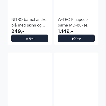
NITRO barnehansker
W-TEC Pinapoco
blå med skinn og
barne MC-bukse
beskyttelse
249,-
justerbar Sort/Fluo
1.149,-
Kjøp
Kjøp