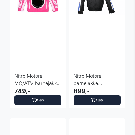
Nitro Motors
Nitro Motors
MC/ATV barnejakke
barnejakke
rosa
749,-
motorcross Cordura
899,-
racing blå
Kjøp
Kjøp