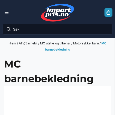
Hopp til innhold
Hjem
/
ATV/Barnebil
/
MC utstyr og tilbehør
/
Motorsykkel barn
/
MC
barnebekledning
MC
barnebekledning