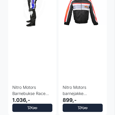
Nitro Motors
Nitro Motors
Barnebukse Race
barnejakke
Team blå
1.036,-
motorcross Cordura
899,-
racing rød
Kjøp
Kjøp