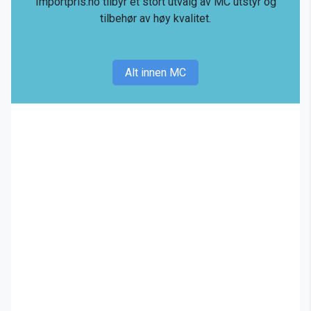
Importpris.no tilbyr et stort utvalg av MC utstyr og
tilbehør av høy kvalitet.
Alt innen MC