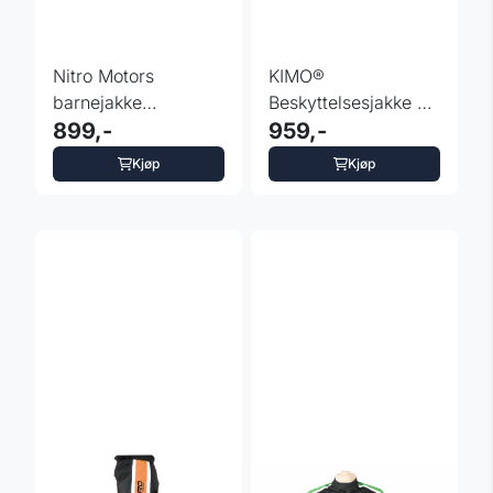
Nitro Motors
KIMO®
barnejakke
Beskyttelsesjakke Til
motorcross Cordura
899,-
ATV For Barn
959,-
racing oransje
Kjøp
Kjøp