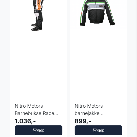
Nitro Motors
Nitro Motors
Barnebukse Race
barnejakke
Team oransj
1.036,-
motorcross Cordura
899,-
racing grønn
Kjøp
Kjøp