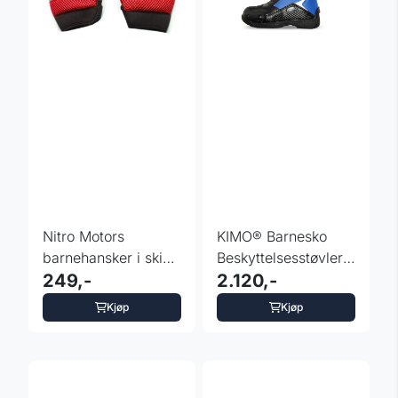
Nitro Motors
KIMO® Barnesko
barnehansker i skinn
Beskyttelsesstøvler
– rød
249,-
blå
2.120,-
Kjøp
Kjøp