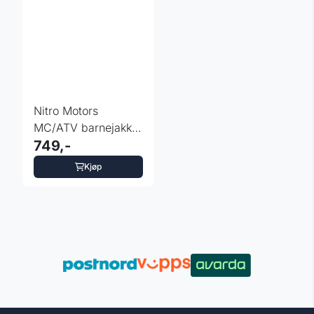
Nitro Motors
MC/ATV barnejakke
oransje
749,-
Kjøp