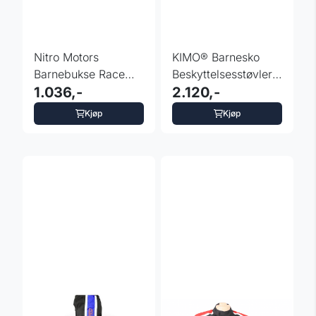
Nitro Motors
KIMO® Barnesko
Barnebukse Race
Beskyttelsesstøvler
Team rød
1.036,-
rød
2.120,-
Kjøp
Kjøp