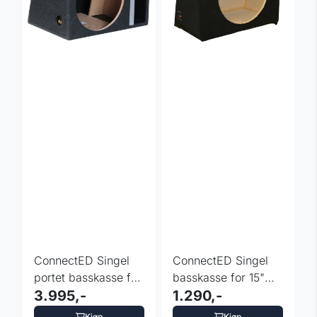
ConnectED Singel
ConnectED Singel
portet basskasse for
basskasse for 15"
15" subwoofer
3.995,-
sub
1.290,-
Kjøp
Kjøp