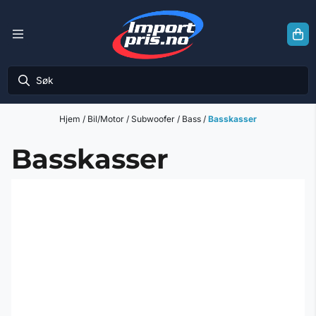
Hopp til innhold
Hjem
/
Bil/Motor
/
Subwoofer / Bass
/
Basskasser
Basskasser