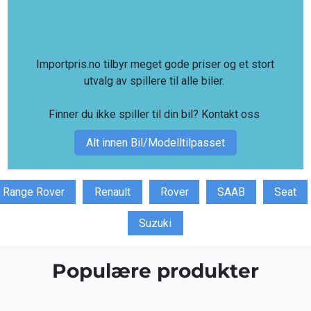
Importpris.no tilbyr meget gode priser og et stort
utvalg av spillere til alle biler.
Finner du ikke spiller til din bil?
Kontakt oss
Alt innen Bil/Modelltilpasset
Range Rover
Renault
Rover
SAAB
Seat
Suzuki
Populære produkter