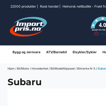
Hopp til innhold
22000 produkter | Rask handel | Helnorsk nettbutikk - Frakt f
4.
BASERT PÅ 1780
Bygg og Jernvare
ATV/Barnebil
Elsykler/Sykler
Ha
Hjem
/
Bil/Motor
/
Hovedenhet
/
Bil/Modelltilpasset
/
Bilmerke N-S
/
Subar
Subaru