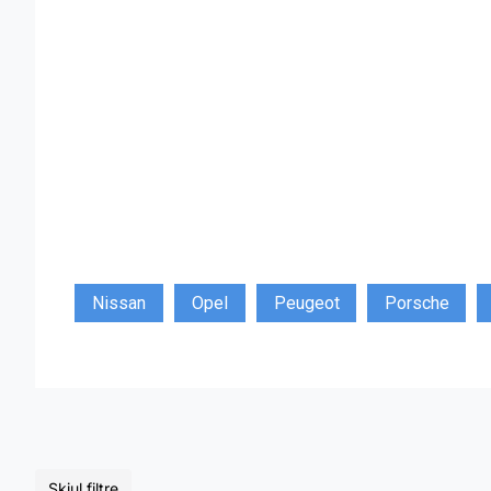
Nissan
Opel
Peugeot
Porsche
Skjul filtre