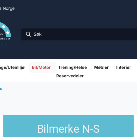
ra Norge
0
/5
 STEMMER
ge/Utemiljø
Bil/Motor
Trening/Helse
Møbler
Interiør
Reservedeler
u
Bilmerke N-S