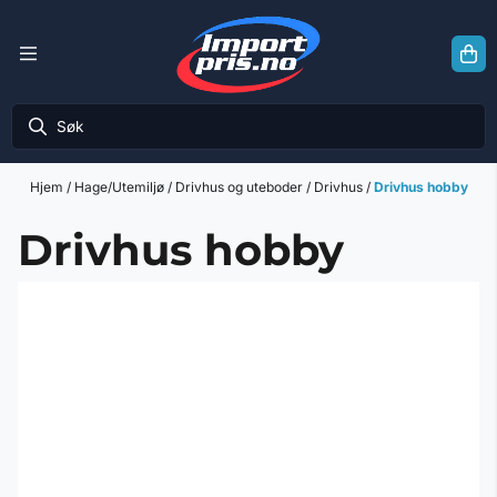
Hopp til innhold
Hjem
/
Hage/Utemiljø
/
Drivhus og uteboder
/
Drivhus
/
Drivhus hobby
Drivhus hobby