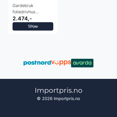
Gardebruk
foliedrivhus
350x200x200cm
2.474,-
Kjøp
Importpris.no
© 2026 Importpris.no