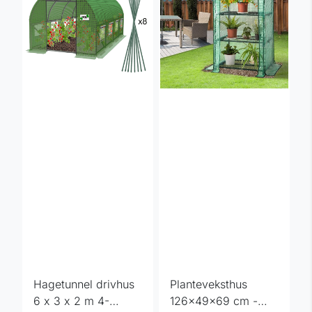
Hagetunnel drivhus
Planteveksthus
6 x 3 x 2 m 4-
126x49x69 cm -