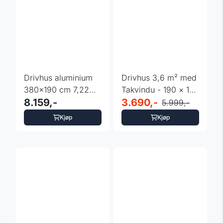
Drivhus aluminium
Drivhus 3,6 m² med
380x190 cm 7,22m2
Takvindu - 190 × 190
med 4 vinduer
8.159,-
× 195 cm
3.690,-
5.999,-
Kjøp
Kjøp