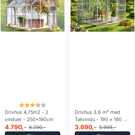
ulige
Karakter:
3.9 av 5 mulige
Drivhus 4,75m2 - 2
Drivhus 3,6 m² med
vinduer - 250x190cm
Takvindu - 190 × 190 ×
4.790,-
195 cm
3.690,-
6.290,-
5.999,-