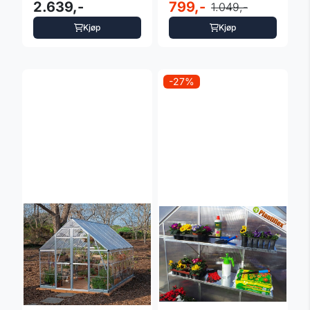
seksjons grønn
2.639,-
kompakt drivhus
799,-
1.049,-
Kjøp
Kjøp
-27%