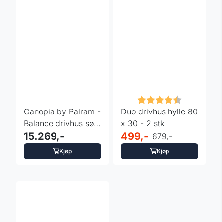
Karakter:
4.2 av 5 m
Canopia by Palram -
Duo drivhus hylle 80
Balance drivhus sølv
x 30 - 2 stk
367x264 cm
15.269,-
499,-
679,-
Kjøp
Kjøp