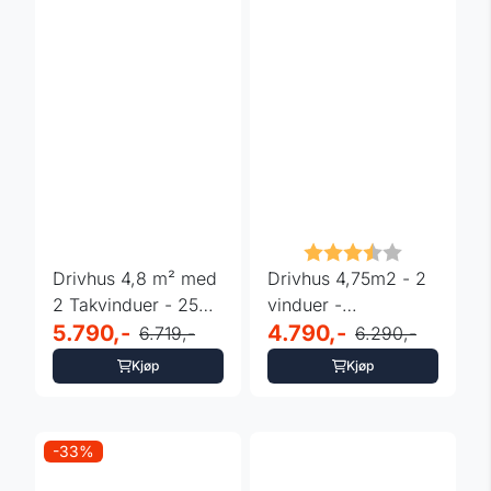
Karakter:
3.9 av 5 m
Drivhus 4,8 m² med
Drivhus 4,75m2 - 2
2 Takvinduer - 250
vinduer -
× 190 × 195 ...
5.790,-
250x190cm
4.790,-
6.719,-
6.290,-
Kjøp
Kjøp
-33%