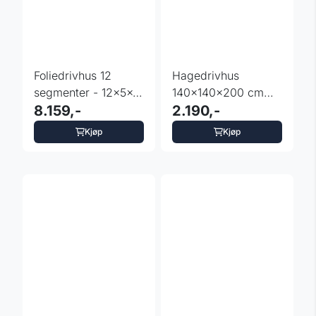
Foliedrivhus 12
Hagedrivhus
segmenter - 12x5x2
140x140x200 cm
m - hengslede dører
8.159,-
med hyller
2.190,-
Kjøp
Kjøp