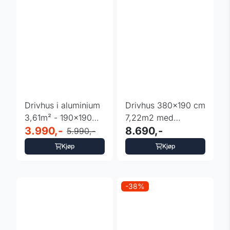
Drivhus i aluminium
Drivhus 380x190 cm
3,61m² - 190x190
7,22m2 med
cm - med
3.990,-
fundament og 4
8.690,-
5.990,-
fundament
vinduer
Kjøp
Kjøp
-38%