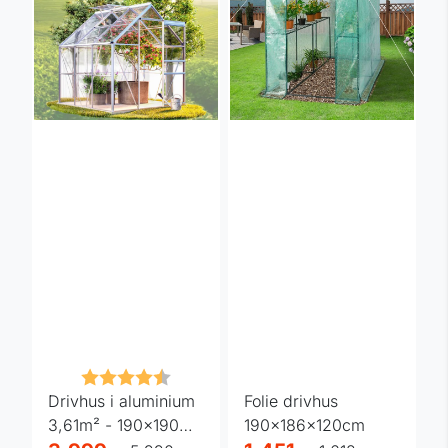
Karakter:
4.2 av 5 mulige
Drivhus i aluminium
Folie drivhus
3,61m² - 190x190
190x186x120cm