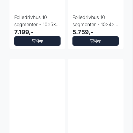
Foliedrivhus 10
Foliedrivhus 10
segmenter - 10x5x2
segmenter - 10x4x2
m - hengslede dører
7.199,-
m UV4
5.759,-
Kjøp
Kjøp