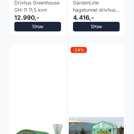
Drivhus Greenhouse
GardenLine
GH-11 11,5 kvm
hagetunnel drivhus -
12.990,-
8x4x2 m UV4
4.416,-
Kjøp
Kjøp
-24%