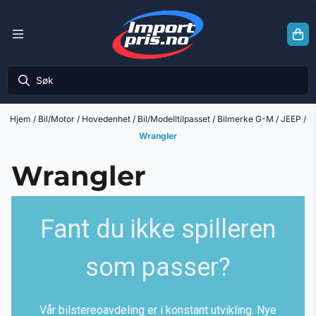
Hopp til innhold
Hjem
/
Bil/Motor
/
Hovedenhet
/
Bil/Modelltilpasset
/
Bilmerke G-M
/
JEEP
/
Wrangler
Wrangler
Fant du ikke spilleren
som passer?
Vår bilstereoavdeling er i konstant utvikling. Nye