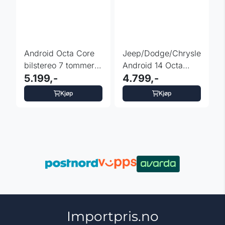
Android Octa Core
Jeep/Dodge/Chrysler
bilstereo 7 tommer
Android 14 Octa
til Jeep Dodge ...
5.199,-
Core DAB+ 4GB
4.799,-
RAM 64GB
Kjøp
Kjøp
Importpris.no