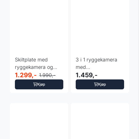
Skiltplate med
3 i 1 ryggekamera
ryggekamera og
med
parkeringssensorer
1.299,-
parkeringsensorer
1.459,-
1.990,-
Kjøp
Kjøp