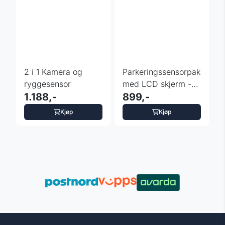
2 i 1 Kamera og
Parkeringssensorpakke
ryggesensor
med LCD skjerm -
1.188,-
Dolphin grey
899,-
Kjøp
Kjøp