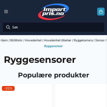
Hopp til innhold
Hjem
/
Bil/Motor
/
Hovedenhet
/
Hovedenhet tilbehør
/
Ryggekamera / Sensor
/
Ryggesensor
Ryggesensorer
Populære produkter
-35%