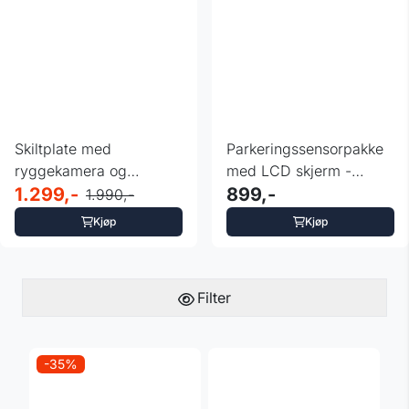
Skiltplate med
Parkeringssensorpakke
ryggekamera og
med LCD skjerm -
parkeringssensorer
1.299,-
Dolphin grey
899,-
1.990,-
Kjøp
Kjøp
Filter
-35%