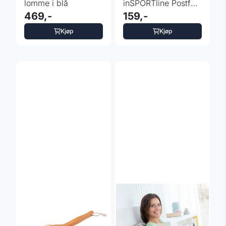
lomme i blå
inSPORTline Postfort
469,-
- fargevalg
159,-
Kjøp
Kjøp