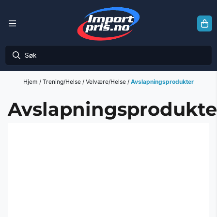
Hopp til innhold
Hjem
/
Trening/Helse
/
Velvære/Helse
/
Avslapningsprodukter
Avslapningsprodukte