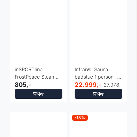
inSPORTline
Infrarød Sauna
FrostPeace Steam
badstue 1 person -
System –
805,-
InSPORTline Trevirke
22.999,-
27.978,-
Dampsystem for ...
100
Kjøp
Kjøp
-18%