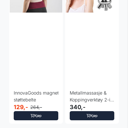
InnovaGoods magnetisk
Metallmassasje &
støttebelte
Koppingverktøy 2-i-1
129,-
– inSPORTline ...
340,-
264,-
Kjøp
Kjøp