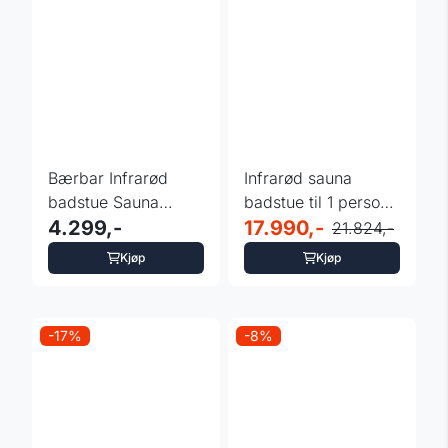
Bærbar Infrarød
Infrarød sauna
badstue Sauna
badstue til 1 person
inSPORTline Mufera
4.299,-
- Mettsa 100
17.990,-
21.824,-
– ...
Kjøp
Kjøp
-17%
-8%