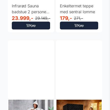
Infrarød Sauna
Enkeltermet teppe
badstue 2 personer
med sentral lomme
- InSPORTline 200
23.999,-
179,-
29.149,-
271,-
Kjøp
Kjøp