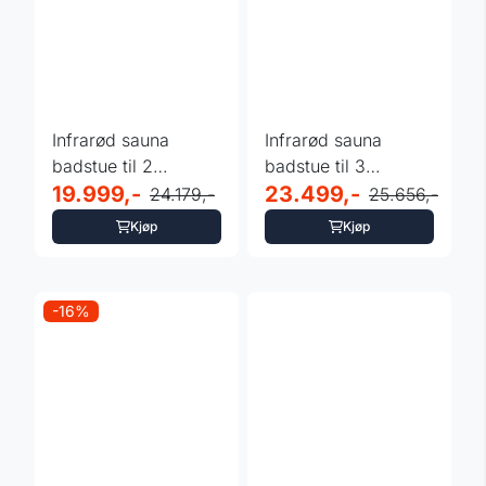
Infrarød sauna
Infrarød sauna
badstue til 2
badstue til 3
personer - Mettsa
19.999,-
personer - Mettsa
23.499,-
24.179,-
25.656,-
200
300
Kjøp
Kjøp
-16%