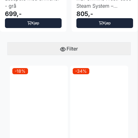
- grå
Steam System –
699,-
Dampsystem for ...
805,-
Kjøp
Kjøp
Filter
-18%
-34%