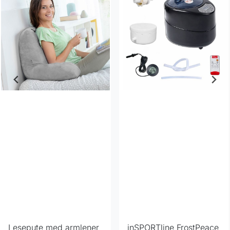
Lesepute med armlener
inSPORTline FrostPeace