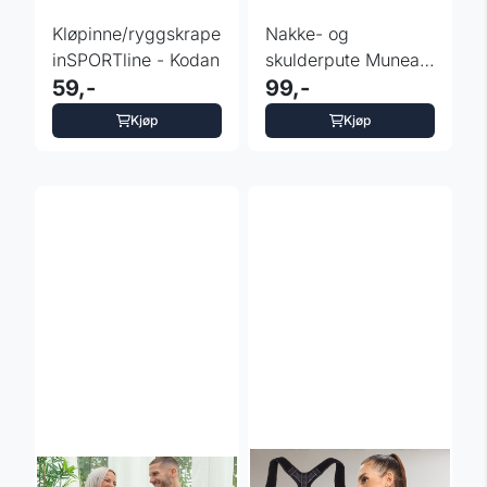
Kløpinne/ryggskraper
Nakke- og
inSPORTline - Kodan
skulderpute Muneal
59,-
kiropraktor - Mocha
99,-
Mousse
Kjøp
Kjøp