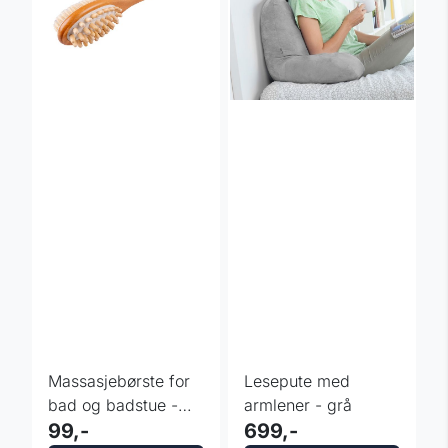
Massasjebørste for
Lesepute med
bad og badstue -
armlener - grå
inSPORTline Jirsam
99,-
699,-