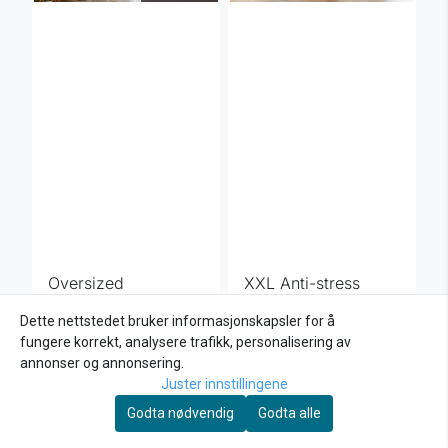
Oversized
XXL Anti-stress
teppegenser med
seng for mennesker
Dette nettstedet bruker informasjonskapsler for å
fleecefôr
399,-
og dyr - grå
3.999,-
549,-
5.499,-
fungere korrekt, analysere trafikk, personalisering av
Kjøp
Kjøp
annonser og annonsering.
Juster innstillingene
Godta nødvendig
Godta alle