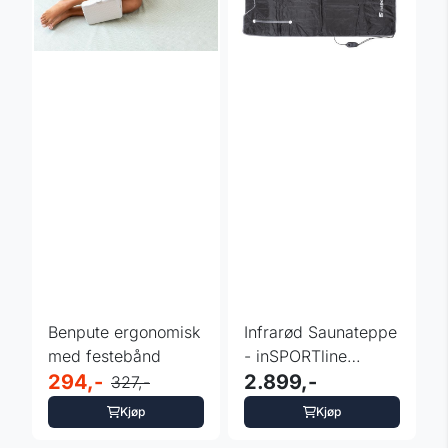
Benpute ergonomisk
Infrarød Saunateppe
med festebånd
- inSPORTline
294,-
Sandrita
2.899,-
327,-
Kjøp
Kjøp