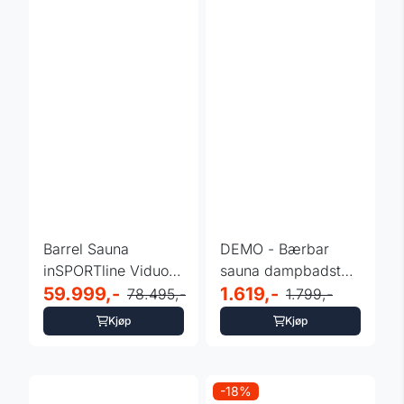
Barrel Sauna
DEMO - Bærbar
inSPORTline Viduor
sauna dampbadstue
300
59.999,-
inSPORTline
1.619,-
78.495,-
1.799,-
Steamona II
Kjøp
Kjøp
-18%