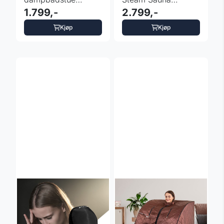
inSPORTline
1.799,-
inSPORTline
2.799,-
Steamona II
Klementina II – ...
Kjøp
Kjøp