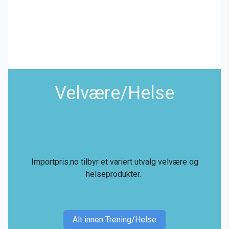
Velvære/Helse
Importpris.no tilbyr et variert utvalg velvære og
helseprodukter.
Alt innen Trening/Helse