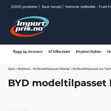
Hopp til innhold
22000 produkter | Rask handel | Helnorsk nettbutikk - Frakt f
Bygg og Jernvare
ATV/Barnebil
Elsykler/Sykler
Ha
Hjem
/
Bil/Motor
/
Bil/Modelltilpasset tilbehør
/
Bil/Modelltilpasset lyd
/
Bil
BYD modeltilpasset 