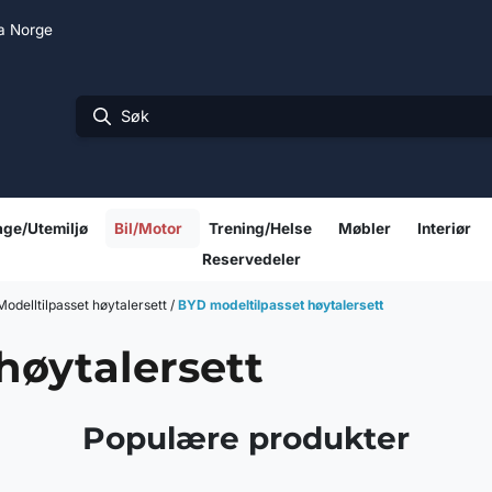
ra Norge
ge/Utemiljø
Bil/Motor
Trening/Helse
Møbler
Interiør
Reservedeler
/Modelltilpasset høytalersett
/
BYD modeltilpasset høytalersett
høytalersett
Populære produkter