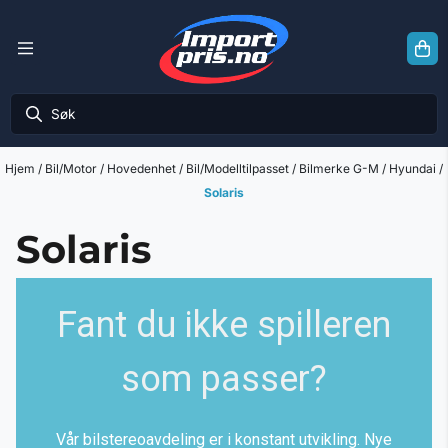
Hopp til innhold
Hjem
/
Bil/Motor
/
Hovedenhet
/
Bil/Modelltilpasset
/
Bilmerke G-M
/
Hyundai
/
Solaris
Solaris
Fant du ikke spilleren
som passer?
Vår bilstereoavdeling er i konstant utvikling. Nye