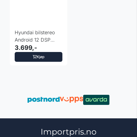
Hyundai bilstereo
Android 12 DSP
CarAutoPlay 9
3.699,-
tommer
Kjøp
Importpris.no