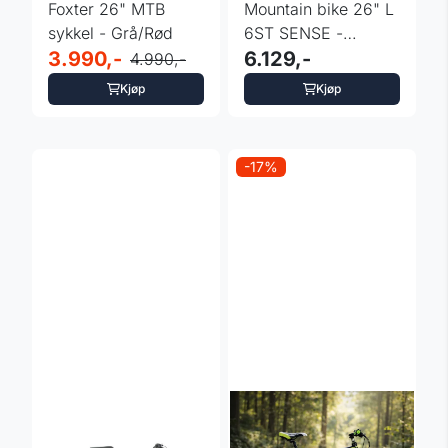
Foxter 26" MTB
Mountain bike 26" L
sykkel - Grå/Rød
6ST SENSE -
3.990,-
rosa/blå/grønn
6.129,-
4.990,-
Kjøp
Kjøp
-17%