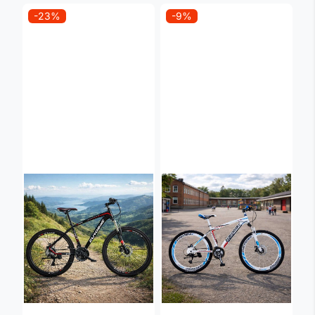
-23%
-9%