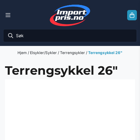
Hopp til innhold
Hjem
/
Elsykler/Sykler
/
Terrengsykler
/
Terrengsykkel 26"
Terrengsykkel 26"