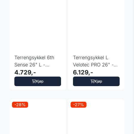
Terrengsykkel 6th
Terrengsykkel L
Sense 26" L -
Velotec PRO 26" -
fargevalg
4.729,-
fargevalg
6.129,-
Kjøp
Kjøp
-28%
-27%