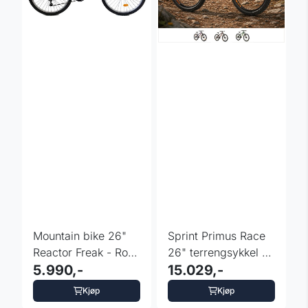
Mountain bike 26"
Sprint Primus Race
Reactor Freak - Rosa
26" terrengsykkel -
-165-180 cm
5.990,-
fargevalg
15.029,-
Kjøp
Kjøp