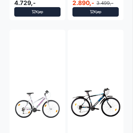
fargevalg
4.729,-
grønn og sort
2.890,-
3.499,-
Kjøp
Kjøp