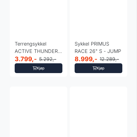
Terrengsykkel
Sykkel PRIMUS
ACTIVE THUNDER
RACE 26" S - JUMP
26" XL
3.799,-
8.999,-
5.292,-
12.289,-
Kjøp
Kjøp