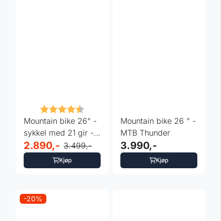
Karakter:
4.3 av 5 mulige
Mountain bike 26" -
Mountain bike 26 " -
sykkel med 21 gir -
MTB Thunder
rød og sort
2.890,-
3.990,-
3.499,-
Kjøp
Kjøp
-20%