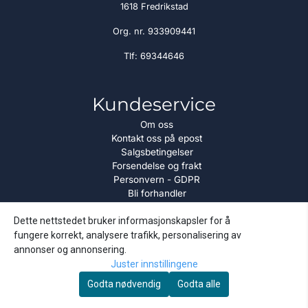
1618 Fredrikstad
Org. nr. 933909441
Tlf:
69344646
Kundeservice
Om oss
Kontakt oss på epost
Salgsbetingelser
Forsendelse og frakt
Personvern - GDPR
Bli forhandler
Importpris Kundeklubb
Dette nettstedet bruker informasjonskapsler for å
Nyhetsbrev
fungere korrekt, analysere trafikk, personalisering av
annonser og annonsering.
Få gode tilbud fra oss :-)
Juster innstillingene
Godta nødvendig
Godta alle
E-post