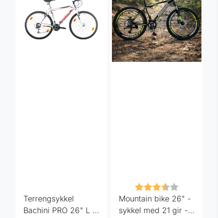
Karakter:
3.8 av 5 m
Terrengsykkel
Mountain bike 26" -
Bachini PRO 26" L -
sykkel med 21 gir -