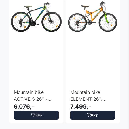
Mountain bike
Mountain bike
ACTIVE S 26" -
ELEMENT 26"
sort/turkis
6.076,-
fulldempet L
7.499,-
Kjøp
Kjøp