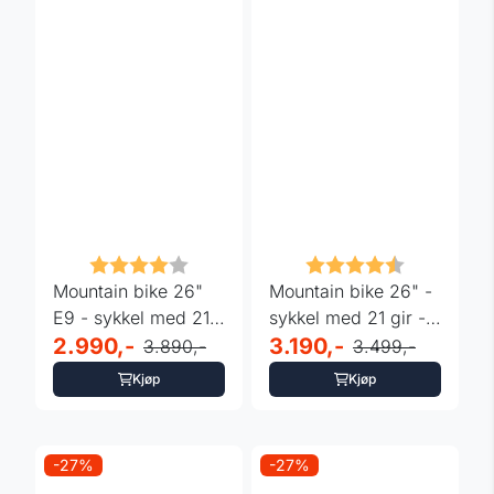
Karakter:
4.0 av 5 mulige
Karakter:
4.3 av 5 m
Mountain bike 26"
Mountain bike 26" -
E9 - sykkel med 21
sykkel med 21 gir -
gir - sort
2.990,-
blå og hvit - ...
3.190,-
3.890,-
3.499,-
Kjøp
Kjøp
-27%
-27%