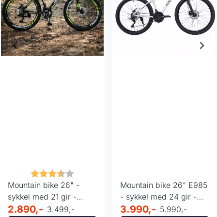
ulige
Karakter:
3.8 av 5 mulige
Mountain bike 26" -
Mountain bike 26" E985
sykkel med 21 gir -
- sykkel med 24 gir -
grønn og sort
2.890,-
hvit
3.990,-
3.499,-
5.990,-