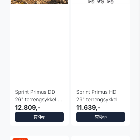
Sprint Primus DD
Sprint Primus HD
26" terrengsykkel -
26" terrengsykkel
blå
12.809,-
11.639,-
Kjøp
Kjøp