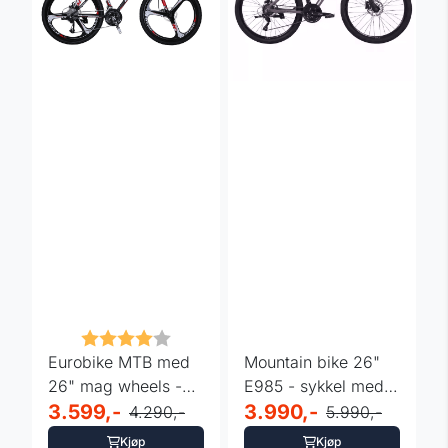
Karakter:
4.0 av 5 mulige
Eurobike MTB med
Mountain bike 26"
26" mag wheels -
E985 - sykkel med
sort-rød
3.599,-
24 gir - lilla
3.990,-
4.290,-
5.990,-
Kjøp
Kjøp