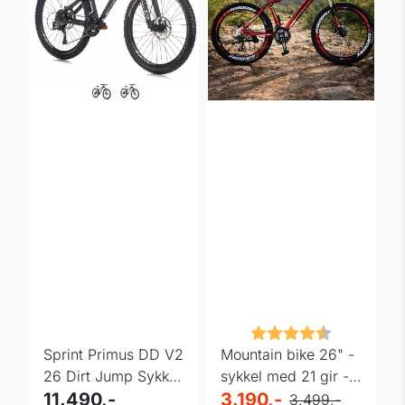
Karakter:
4.2 av 5 m
Sprint Primus DD V2
Mountain bike 26" -
26 Dirt Jump Sykkel
sykkel med 21 gir -
- Fargevalg
11.490,-
rød
3.190,-
3.499,-