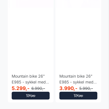
Mountain bike 26"
Mountain bike 26"
E985 - sykkel med
E985 - sykkel med
24 gir - sort - ...
5.299,-
24 gir - hvit
3.990,-
6.990,-
5.990,-
Kjøp
Kjøp