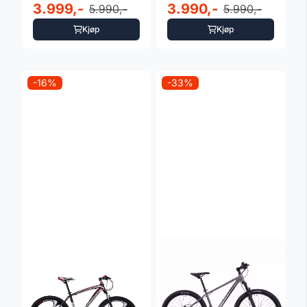
24 gir - rosa
3.999,-
24 gir - grå
3.990,-
5.990,-
5.990,-
Kjøp
Kjøp
-16%
-33%