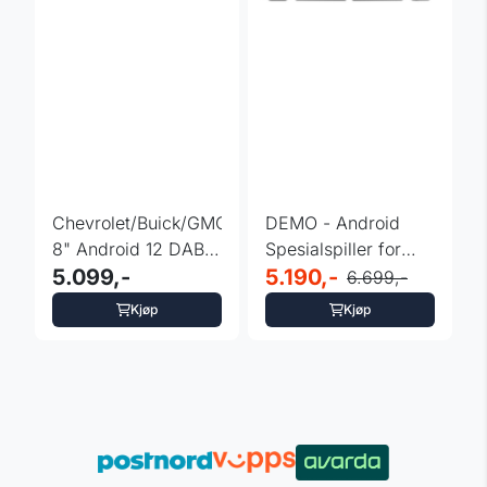
Chevrolet/Buick/GMC/Hummer
DEMO - Android
8" Android 12 DAB+
Spesialspiller for
bilstereo
5.099,-
Chevrolet m.fl. med
5.190,-
6.699,-
DVD, ...
Kjøp
Kjøp