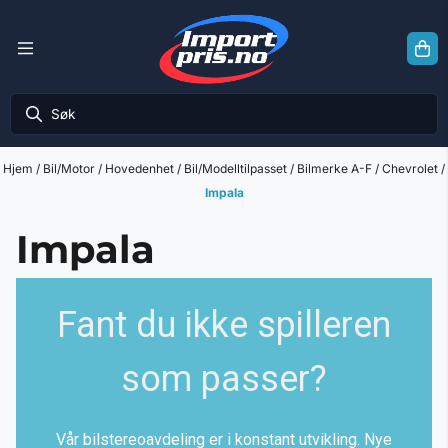
Hopp til innhold
Hjem
/
Bil/Motor
/
Hovedenhet
/
Bil/Modelltilpasset
/
Bilmerke A-F
/
Chevrolet
/
Impala
Impala
Fant du ikke spilleren
som passer?
Vår bilstereoavdeling er i konstant utvikling. Nye