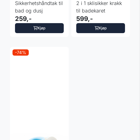
Sikkerhetshåndtak til
2 i 1 sklisikker krakk
bad og dusj
til badekaret
259,-
599,-
Kjøp
Kjøp
-74%