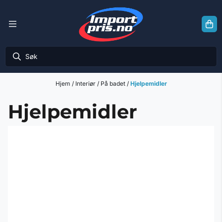
Hopp til innhold
Hjem
/
Interiør
/
På badet
/
Hjelpemidler
Hjelpemidler