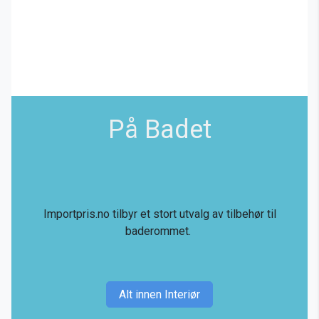
På Badet
Importpris.no tilbyr et stort utvalg av tilbehør til
baderommet.
Alt innen Interiør