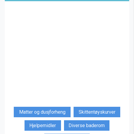
Matter og dusjforheng
Skittentøyskurver
Hjelpemidler
Diverse baderom