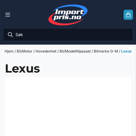
Hopp til innhold
Hjem
/
Bil/Motor
/
Hovedenhet
/
Bil/Modelltilpasset
/
Bilmerke G-M
/
Lexus
Lexus