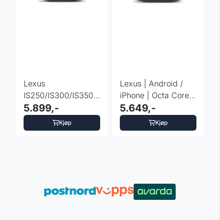
Lexus
Lexus | Android /
IS250/IS300/IS350
iPhone | Octa Core |
DAB+ bilstereo
5.899,-
2GB DDR4 RAM &
5.649,-
Android 12 CarPlay
32GB ...
Kjøp
Kjøp
...