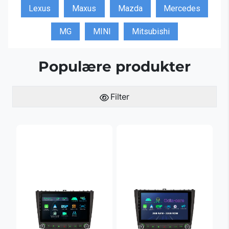
Lexus
Maxus
Mazda
Mercedes
MG
MINI
Mitsubishi
Populære produkter
Filter