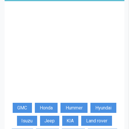
GMC
Honda
Hummer
Hyundai
Isuzu
Jeep
KIA
Land rover