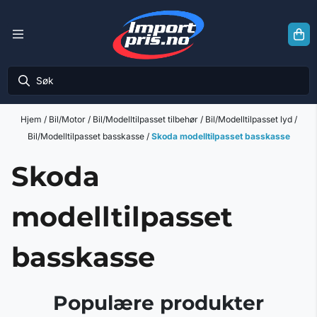
Hopp til innhold
Hjem
/
Bil/Motor
/
Bil/Modelltilpasset tilbehør
/
Bil/Modelltilpasset lyd
/
Bil/Modelltilpasset basskasse
/
Skoda modelltilpasset basskasse
Skoda
modelltilpasset
basskasse
Populære produkter