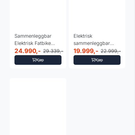
Sammenleggbar
Elektrisk
Elektrisk Fatbike
sammenleggbar
sykkel 20" ISL
24.990,-
fabike - 20" Youin -
19.999,-
29.339,-
22.999,-
Baxom - ...
Laget i EU
Kjøp
Kjøp