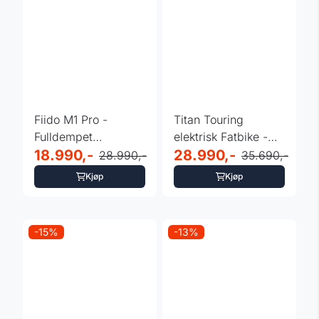
Fiido M1 Pro -
Titan Touring
Fulldempet
elektrisk Fatbike -
sammenleggbar el-
18.990,-
Opptil 347 km
28.990,-
28.990,-
35.690,-
fatbike
Kjøp
Kjøp
-15%
-13%