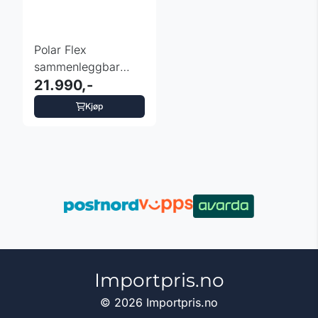
Polar Flex
sammenleggbar
Bafang cargobike -
21.990,-
fulldempet 20"
Kjøp
Importpris.no
© 2026 Importpris.no