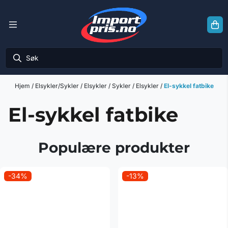
Hopp til innhold
Hjem
/
Elsykler/Sykler
/
Elsykler
/
Sykler
/
Elsykler
/
El-sykkel fatbike
El-sykkel fatbike
Populære produkter
-34%
-13%