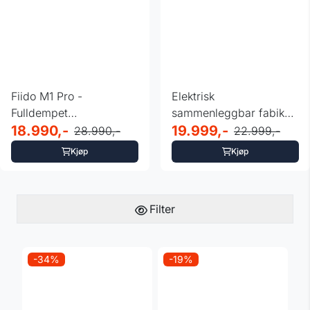
Fiido M1 Pro -
Elektrisk
Fulldempet
sammenleggbar fabike -
sammenleggbar el-
18.990,-
20" Youin - Laget i EU
19.999,-
28.990,-
22.999,-
fatbike
Kjøp
Kjøp
Filter
-34%
-19%